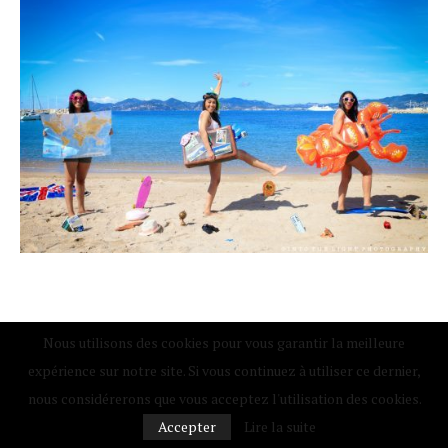
Bienvenue sur Touristissimo, le blog voyage et gastronomie pour
Nous utilisons des cookies pour vous garantir la meilleure
voyager malin !
expérience sur notre site. Si vous continuez à utiliser ce dernier,
Je suis Kaouthare, blogueuse voyage passionnée avec 25 ans
nous considérerons que vous acceptez l'utilisation des cookies.
d'expérience dans le tourisme.
Accepter
Lire la suite
Je partage ici mes bons plans voyage pas chers, mes escapades