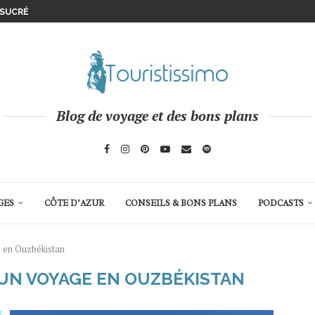
 SUCRÉ
UX GORGES DE L’AVEYRON
’ATHÈNES
Blog de voyage et des bons plans
GES
CÔTE D’AZUR
CONSEILS & BONS PLANS
PODCASTS
 en Ouzbékistan
UN VOYAGE EN OUZBÉKISTAN