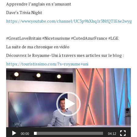
Apprendre l’anglais en s’amusant
Dave’s Trivia Night
https://www.youtube.com/channel/UC3p9hXhq1r3NfQTIE6e2wyg
#GreatLoveBritain
#Nicetourisme
#CotedAzurFrance
#LGE
La suite de ma chronique en vidéo
Découvrez le Royaume-Uni à travers mes articles sur le blog :
https://touristissimo.com/?s=royaume+uni
Lecteur
vidéo
00:00
04:12